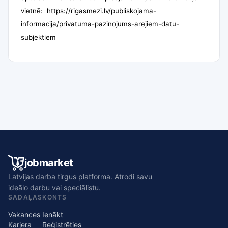
vietnē:
https://rigasmezi.lv/publiskojama-
informacija/privatuma-pazinojums-arejiem-datu-
subjektiem
jobmarket
Latvijas darba tirgus platforma. Atrodi savu
ideālo darbu vai speciālistu.
SADAĻAS
KONTS
Vakances
Ienākt
Karjera
Reģistrēties