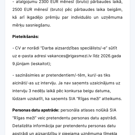
- atalgojumu 2300 EUR mēnesī (bruto) pārbaudes laikā,
2500 EUR mēnesī (bruto) pēc pārbaudes laika beigām,
kā arī ikgadējo prēmiju par individuālo un uzņēmuma
mērķu sasniegšanu.
Pieteikšanās:
-
CV ar norādi “Darba aizsardzības speciālists/-e” sūtīt
uz e-pasta adresi
vakances@rigasmezi.lv
līdz 2026.gada
9.jūnijam (ieskaitot);
- sazināsimies ar pretendentiem/-tēm, kuri/-as tiks
aicināti/-as uz interviju. Ja nav saņemts uzaicinājums uz
interviju 3 nedēļu laikā pēc konkursa beigu datuma,
lūdzam uzskatīt, ka saņemts SIA “Rīgas meži” atteikums.
Personas datu apstrāde:
personāla atlases nolūkā SIA
“Rīgas meži” veic pretendentu personas datu apstrādi.
Detalizēta informācija par pretendentu personas datu
apstrādi un aizsardzību ir pieejama uzņēmuma tīmekļa