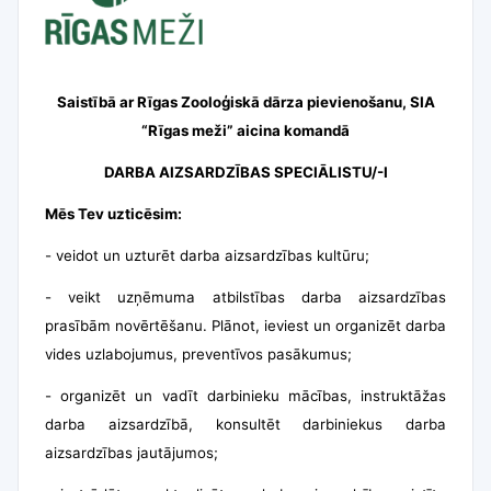
Saistībā ar Rīgas Zooloģiskā dārza pievienošanu, SIA
“Rīgas meži” aicina komandā
DARBA AIZSARDZĪBAS SPECIĀLISTU/-I
Mēs Tev uzticēsim:
-
veidot un uzturēt darba aizsardzības kultūru;
-
veikt uzņēmuma atbilstības darba aizsardzības
prasībām novērtēšanu. Plānot, ieviest un organizēt darba
vides uzlabojumus, preventīvos pasākumus;
-
organizēt un vadīt darbinieku mācības, instruktāžas
darba aizsardzībā, konsultēt darbiniekus darba
aizsardzības jautājumos;