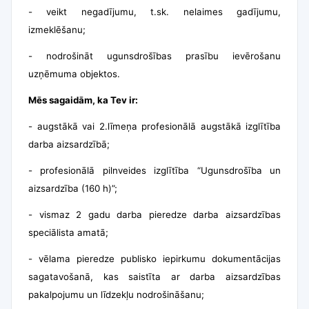
-
veikt negadījumu, t.sk. nelaimes gadījumu,
izmeklēšanu;
-
nodrošināt ugunsdrošības prasību ievērošanu
uzņēmuma objektos.
Mēs sagaidām, ka Tev ir:
-
augstākā vai 2.līmeņa profesionālā augstākā izglītība
darba aizsardzībā;
-
profesionālā pilnveides izglītība “Ugunsdrošība un
aizsardzība (160 h)”;
-
vismaz 2 gadu darba pieredze darba aizsardzības
speciālista amatā;
-
vēlama pieredze publisko iepirkumu dokumentācijas
sagatavošanā, kas saistīta ar darba aizsardzības
pakalpojumu un līdzekļu nodrošināšanu;