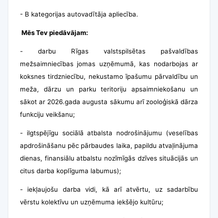
-
B kategorijas autovadītāja apliecība.
Mēs Tev piedāvājam:
- darbu Rīgas valstspilsētas pašvaldības
mežsaimniecības jomas uzņēmumā, kas nodarbojas ar
koksnes tirdzniecību, nekustamo īpašumu pārvaldību un
meža, dārzu un parku teritoriju apsaimniekošanu un
sākot ar 2026.gada augusta sākumu arī zooloģiskā dārza
funkciju veikšanu;
- ilgtspējīgu sociālā atbalsta nodrošinājumu (veselības
apdrošināšanu pēc pārbaudes laika, papildu atvaļinājuma
dienas, finansiālu atbalstu nozīmīgās dzīves situācijās un
citus darba koplīguma labumus);
- iekļaujošu darba vidi, kā arī atvērtu, uz sadarbību
vērstu kolektīvu un uzņēmuma iekšējo kultūru;