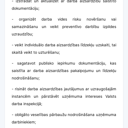
-
izstrādāt un aktualizēt ar darba aizsardzību saistīto
dokumentāciju;
-
organizēt darba vides risku novēršanu vai
samazināšanu un veikt preventīvo darbību izpildes
uzraudzību;
-
veikt individuālo darba aizsardzības līdzekļu uzskaiti, tai
skaitā veikt to uzturēšanu;
-
sagatavot
publisko iepirkumu dokumentāciju, kas
saistīta ar darba aizsardzības pakalpojumu un līdzekļu
nodrošināšanu;
-
risināt darba aizsardzības jautājumus ar uzraugošajām
instancēm un pārstāvēt uzņēmuma intereses Valsts
darba inspekcijā;
-
obligāto veselības pārbaužu nodrošināšana uzņēmuma
darbiniekiem;