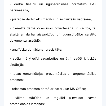
-
darba tiesību un ugunsdrošības normatīvo aktu
pārzināšana;
-
pieredze darbinieku mācību un instruktāžu vadīšanā;
-
pieredze darba vides risku novērtēšanā un vadībā, tai
skaitā ar darba aizsardzību un ugunsdrošību saistīto
dokumentu izstrādē;
-
analītiska domāšana, precizitāte;
-
spēja mērķtiecīgi sadarboties un ātri reaģēt kritiskās
situācijās;
-
labas komunikācijas, prezentācijas un argumentācijas
prasmes;
-
teicamas prasmes darbā ar datoru un MS Office;
-
vēlme mācīties un regulāri pilnveidot savas
profesionālās iemaņas;