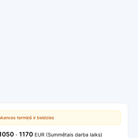
kances termiņš ir beidzies
1050
1170
-
EUR
(Summētais darba laiks)