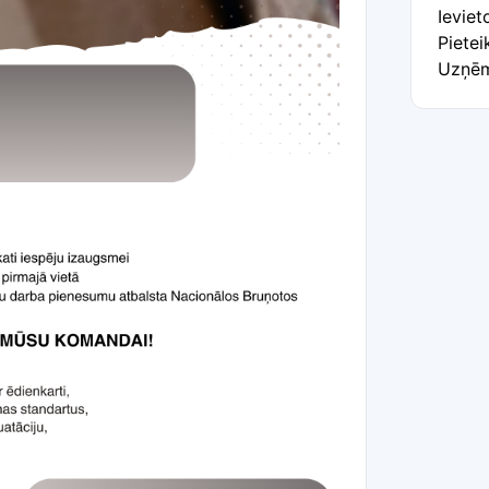
Ievie
Pietei
Uzņēm