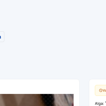
a
Va
Alga: