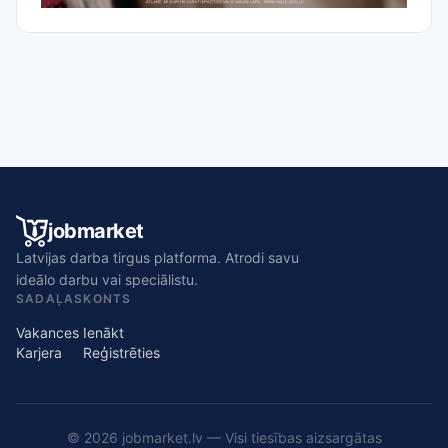
jobmarket
Latvijas darba tirgus platforma. Atrodi savu
ideālo darbu vai speciālistu.
SADAĻAS
KONTS
Vakances
Ienākt
Karjera
Reģistrēties
© 2026 jobmarket.lv — Visi tiesības aizsargātas