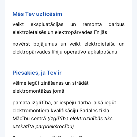
Mēs Tev uzticēsim
veikt ekspluatācijas un remonta darbus
elektroietaisēs un elektropārvades līnijās
novērst bojājumus un veikt elektroietaišu un
elektropārvades līniju operatīvo apkalpošanu
Piesakies, ja Tev ir
vēlme iegūt zināšanas un strādāt
elektromontāžas jomā
pamata izglītība, ar iespēju darba laikā iegūt
elektromontiera kvalifikāciju Sadales tīkla
Mācību centrā
(izglītība elektrozinībās tiks
uzskatīta parpriekšrocību)