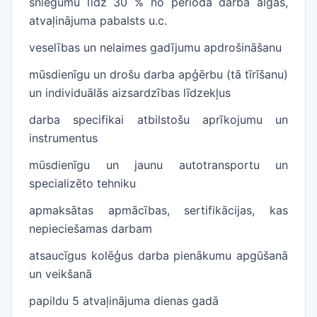
sniegumu līdz 30 % no perioda darba algas,
atvaļinājuma pabalsts u.c.
veselības un nelaimes gadījumu apdrošināšanu
mūsdienīgu un drošu darba apģērbu (tā tīrīšanu)
un individuālās aizsardzības līdzekļus
darba specifikai atbilstošu aprīkojumu un
instrumentus
mūsdienīgu un jaunu autotransportu un
specializēto tehniku
apmaksātas apmācības, sertifikācijas, kas
nepieciešamas darbam
atsaucīgus kolēģus darba pienākumu apgūšanā
un veikšanā
papildu 5 atvaļinājuma dienas gadā