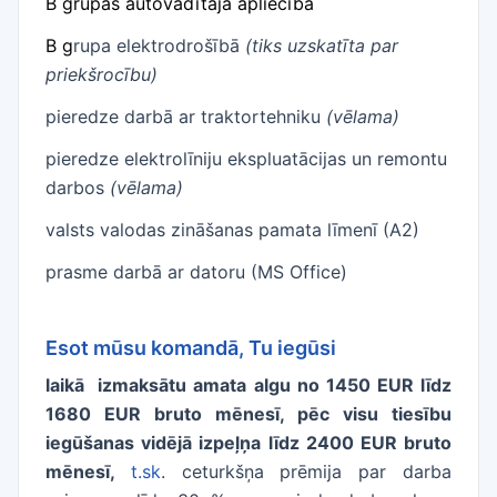
B grupas autovadītāja apliecība
B g
rupa elektrodrošībā
(tiks uzskatīta par
priekšrocību)
pieredze darbā ar traktortehniku
(vēlama)
pieredze elektrolīniju ekspluatācijas un remontu
darbos
(vēlama)
valsts valodas zināšanas pamata līmenī (A2)
prasme darbā ar datoru (MS Office)
Esot mūsu komandā, Tu iegūsi
laikā izmaksātu amata algu no 1450 EUR līdz
1680 EUR bruto mēnesī, pēc visu tiesību
iegūšanas vidējā izpeļņa līdz 2400 EUR bruto
mēnesī,
t.sk
. ceturkšņa prēmija par darba