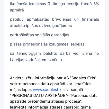
ikmēneša iemaksas 3. līmeņa pensiju fondā 5%
apmērā
papildu apmaksātas brīvdienas un finansiālu
atbalstu īpašos dzīves gadījumos
nodrošinātas sociālās garantijas
plašas profesionālās izaugsmes iespējas
uz tehnoloģijām balstītu darba vidi vienā no
Latvijas vadošajiem uzņēmu
Ar detalizētu informāciju par AS "Sadales tīkls"
veikto personas datu apstrādi var iepazīties
mājas lapas
www.sadalestikls.lv
sadaļā
"PERSONAS DATU APSTRĀDE"- "Personas datu
apstrāde pretendentu atlases procesā".
Iesniegtā informācija atlases caurspīdīguma