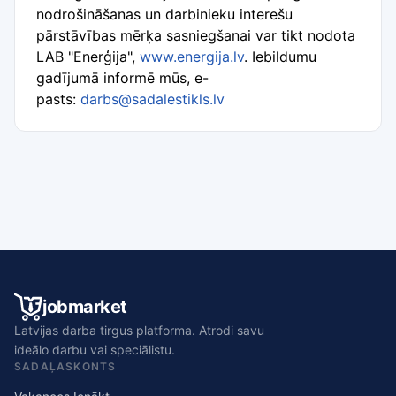
nodrošināšanas un darbinieku interešu
pārstāvības mērķa sasniegšanai var tikt nodota
LAB "Enerģija",
www.energija.lv
. Iebildumu
gadījumā informē mūs, e-
pasts:
darbs@sadalestikls.lv
jobmarket
Latvijas darba tirgus platforma. Atrodi savu
ideālo darbu vai speciālistu.
SADAĻAS
KONTS