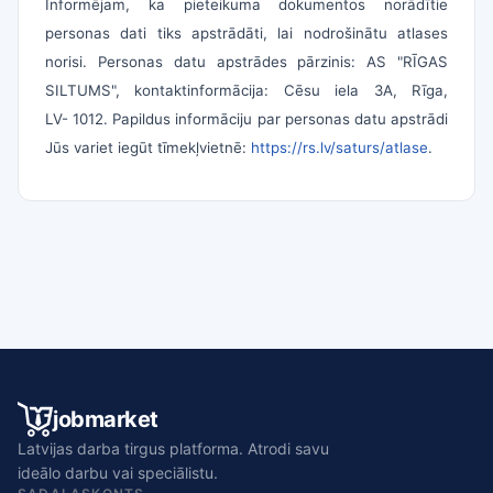
Informējam, ka pieteikuma dokumentos norādītie
personas dati tiks apstrādāti, lai nodrošinātu atlases
norisi. Personas datu apstrādes pārzinis: AS "RĪGAS
SILTUMS", kontaktinformācija: Cēsu iela 3A, Rīga,
LV- 1012. Papildus informāciju par personas datu apstrādi
Jūs variet iegūt tīmekļvietnē:
https://rs.lv/saturs/atlase
.
jobmarket
Latvijas darba tirgus platforma. Atrodi savu
ideālo darbu vai speciālistu.