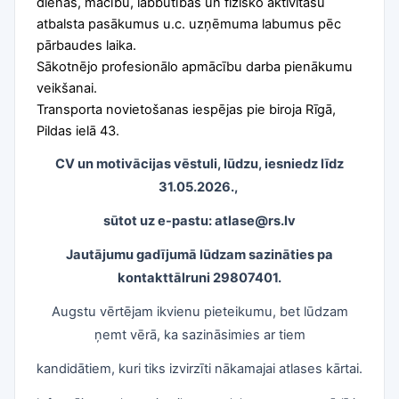
dienas, mācību, labbūtības un fizisko aktivitāšu
atbalsta pasākumus u.c. uzņēmuma labumus pēc
pārbaudes laika.
Sākotnējo profesionālo apmācību darba pienākumu
veikšanai.
Transporta novietošanas iespējas pie biroja Rīgā,
Pildas ielā 43.
CV un motivācijas vēstuli, lūdzu, iesniedz līdz
31.05.2026.,
sūtot uz e-pastu: atlase@rs.lv
Jautājumu gadījumā lūdzam sazināties pa
kontakttālruni 29807401.
Augstu vērtējam ikvienu pieteikumu, bet lūdzam
ņemt vērā, ka sazināsimies ar tiem
kandidātiem, kuri tiks izvirzīti nākamajai atlases kārtai.