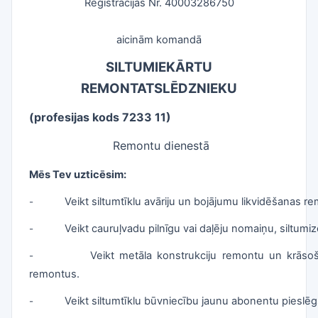
Reģistrācijas Nr. 40003286750
aicinām komandā
SILTUMIEKĀRTU
REMONTATSLĒDZNIEKU
(profesijas kods 7233 11)
Remontu dienestā
Mēs Tev uzticēsim:
Veikt siltumtīklu avāriju un bojājumu likvidēšanas r
-
Veikt cauruļvadu pilnīgu vai daļēju nomaiņu, siltumi
-
Veikt metāla konstrukciju remontu un krāsoš
-
remontus.
Veikt siltumtīklu būvniecību jaunu abonentu pieslēg
-