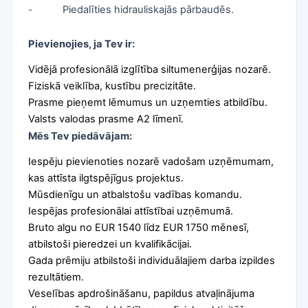
Piedalīties hidrauliskajās pārbaudēs.
-
Pievienojies, ja Tev ir:
Vidējā profesionālā izglītība siltumenerģijas nozarē.
Fiziskā veiklība, kustību precizitāte.
Prasme pieņemt lēmumus un uzņemties atbildību.
Valsts valodas prasme A2 līmenī.
Mēs Tev piedāvājam:
Iespēju pievienoties nozarē vadošam uzņēmumam,
kas attīsta ilgtspējīgus projektus.
Mūsdienīgu un atbalstošu vadības komandu.
Iespējas profesionālai attīstībai uzņēmumā.
Bruto algu no EUR 1540 līdz EUR 1750 mēnesī,
atbilstoši pieredzei un kvalifikācijai.
Gada prēmiju atbilstoši individuālajiem darba izpildes
rezultātiem.
Veselības apdrošināšanu, papildus atvaļinājuma