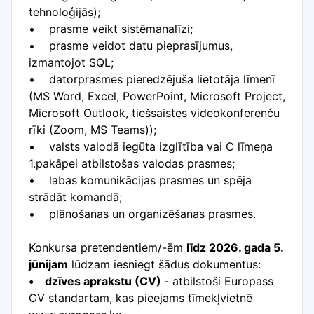
tehnoloģijās);
• prasme veikt sistēmanalīzi;
• prasme veidot datu pieprasījumus,
izmantojot SQL;
• datorprasmes pieredzējuša lietotāja līmenī
(MS Word, Excel, PowerPoint, Microsoft Project,
Microsoft Outlook, tiešsaistes videokonferenču
rīki (Zoom, MS Teams));
• valsts valodā iegūta izglītība vai C līmeņa
1.pakāpei atbilstošas valodas prasmes;
• labas komunikācijas prasmes un spēja
strādāt komandā;
• plānošanas un organizēšanas prasmes.
Konkursa pretendentiem/-ēm
līdz 2026. gada 5.
jūnijam
lūdzam iesniegt šādus dokumentus:
• dzīves aprakstu (CV)
- atbilstoši Europass
CV standartam, kas pieejams tīmekļvietnē