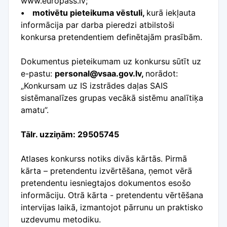
www.europass.lv;
• motivētu pieteikuma vēstuli,
kurā iekļauta
informācija par darba pieredzi atbilstoši
konkursa pretendentiem definētajām prasībām.
Dokumentus pieteikumam uz konkursu sūtīt uz
e-pastu:
personal@vsaa.gov.lv,
norādot:
„Konkursam uz IS izstrādes daļas SAIS
sistēmanalīzes grupas vecākā sistēmu analītiķa
amatu”.
Tālr. uzziņām: 29505745
Atlases konkurss notiks divās kārtās. Pirmā
kārta – pretendentu izvērtēšana, ņemot vērā
pretendentu iesniegtajos dokumentos esošo
informāciju. Otrā kārta - pretendentu vērtēšana
intervijas laikā, izmantojot pārrunu un praktisko
uzdevumu metodiku.