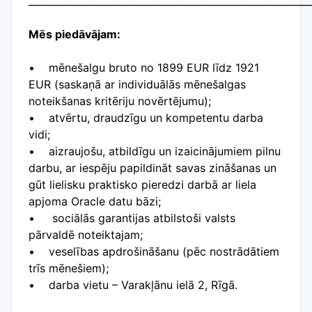
__________________________________________________________
Mēs piedāvājam:
• mēnešalgu bruto no 1899 EUR līdz 1921
EUR (saskaņā ar individuālās mēnešalgas
noteikšanas kritēriju novērtējumu);
• atvērtu, draudzīgu un kompetentu darba
vidi;
• aizraujošu, atbildīgu un izaicinājumiem pilnu
darbu, ar iespēju papildināt savas zināšanas un
gūt lielisku praktisko pieredzi darbā ar liela
apjoma Oracle datu bāzi;
• sociālās garantijas atbilstoši valsts
pārvaldē noteiktajam;
• veselības apdrošināšanu (pēc nostrādātiem
trīs mēnešiem);
• darba vietu – Varakļānu ielā 2, Rīgā.