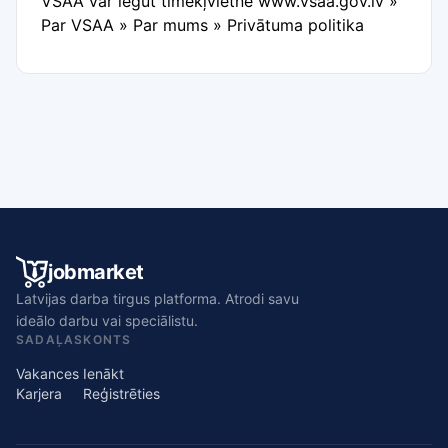
VSAA var iegūt tīmekļvietnē www.vsaa.gov.lv »
Par VSAA » Par mums » Privātuma politika
jobmarket
Latvijas darba tirgus platforma. Atrodi savu
ideālo darbu vai speciālistu.
SADAĻAS
KONTS
Vakances
Ienākt
Karjera
Reģistrēties