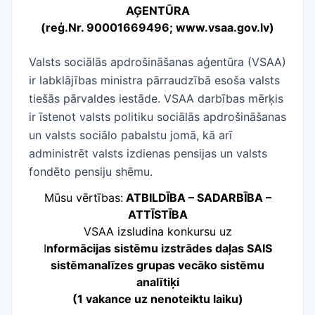
AĢENTŪRA
(reģ.Nr. 90001669496; www.vsaa.gov.lv)
Valsts sociālās apdrošināšanas aģentūra (VSAA)
ir labklājības ministra pārraudzībā esoša valsts
tiešās pārvaldes iestāde. VSAA darbības mērķis
ir īstenot valsts politiku sociālās apdrošināšanas
un valsts sociālo pabalstu jomā, kā arī
administrēt valsts izdienas pensijas un valsts
fondēto pensiju shēmu.
Mūsu vērtības:
ATBILDĪBA – SADARBĪBA –
ATTĪSTĪBA
VSAA izsludina konkursu uz
I
nformācijas sistēmu izstrādes daļas SAIS
sistēmanalīzes grupas vecāko sistēmu
analītiķi
(1 vakance uz nenoteiktu laiku)