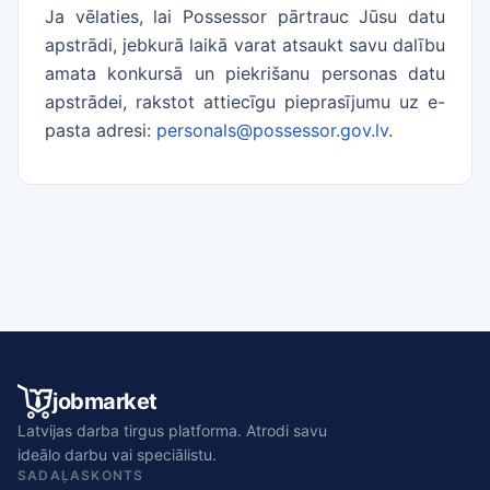
Ja vēlaties, lai Possessor pārtrauc Jūsu datu
apstrādi, jebkurā laikā varat atsaukt savu dalību
amata konkursā un piekrišanu personas datu
apstrādei, rakstot attiecīgu pieprasījumu uz e-
pasta adresi:
personals@possessor.gov.lv
.
jobmarket
Latvijas darba tirgus platforma. Atrodi savu
ideālo darbu vai speciālistu.
SADAĻAS
KONTS