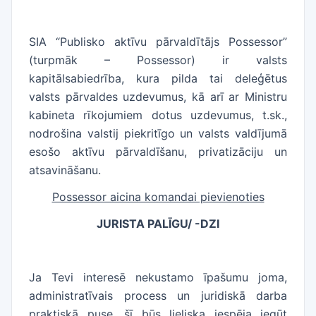
SIA “Publisko aktīvu pārvaldītājs Possessor”
(turpmāk – Possessor) ir valsts
kapitālsabiedrība, kura pilda tai deleģētus
valsts pārvaldes uzdevumus, kā arī ar Ministru
kabineta rīkojumiem dotus uzdevumus, t.sk.,
nodrošina valstij piekritīgo un valsts valdījumā
esošo aktīvu pārvaldīšanu, privatizāciju un
atsavināšanu.
Possessor aicina komandai pievienoties
JURISTA PALĪGU/ -DZI
Ja Tevi interesē nekustamo īpašumu joma,
administratīvais process un juridiskā darba
praktiskā puse, šī būs lieliska iespēja iegūt