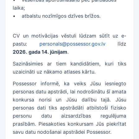
laika;
• atbalstu nozīmīgos dzīves brīžos.
CV un motivācijas vēstuli lūdzam sūtīt uz e-
pastu:
personals@possessor.gov.lv
līdz
2026. gada 14. jūnijam
.
Sazināsimies ar tiem kandidātiem, kuri tiks
uzaicināti uz nākamo atlases kārtu.
Possessor informē, ka veiks Jūsu iesniegto
personas datu apstrādi, lai nodrošinātu šī amata
konkursa norisi un Jūsu dalību tajā. Jūsu
personas dati tiks apstrādāti atbilstoši fizisko
personu datu aizsardzības regulējuma
prasībām. Piesakoties konkursam Jūs piekrītat
savu datu nodošanai apstrādei Possessor.