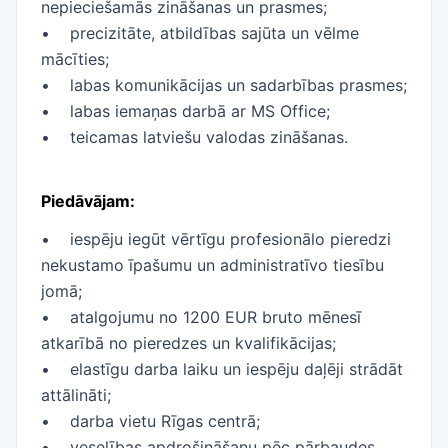
nepieciešamās zināšanas un prasmes;
• precizitāte, atbildības sajūta un vēlme
mācīties;
• labas komunikācijas un sadarbības prasmes;
• labas iemaņas darbā ar MS Office;
• teicamas latviešu valodas zināšanas.
Piedāvājam:
• iespēju iegūt vērtīgu profesionālo pieredzi
nekustamo īpašumu un administratīvo tiesību
jomā;
• atalgojumu no 1200 EUR bruto mēnesī
atkarībā no pieredzes un kvalifikācijas;
• elastīgu darba laiku un iespēju daļēji strādāt
attālināti;
• darba vietu Rīgas centrā;
• veselības apdrošināšanu pēc pārbaudes