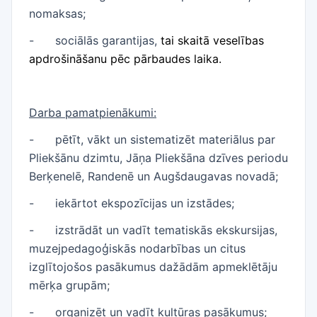
nomaksas;
-
sociālās garantijas,
tai skaitā veselības
apdrošināšanu pēc pārbaudes laika.
Darba pamatpienākumi:
-
pētīt, vākt un sistematizēt materiālus par
Pliekšānu dzimtu, Jāņa Pliekšāna dzīves periodu
Berķenelē, Randenē un Augšdaugavas novadā;
-
iekārtot ekspozīcijas un izstādes;
-
izstrādāt un vadīt tematiskās ekskursijas,
muzejpedagoģiskās nodarbības un citus
izglītojošos pasākumus dažādām apmeklētāju
mērķa grupām;
-
organizēt un vadīt kultūras pasākumus;