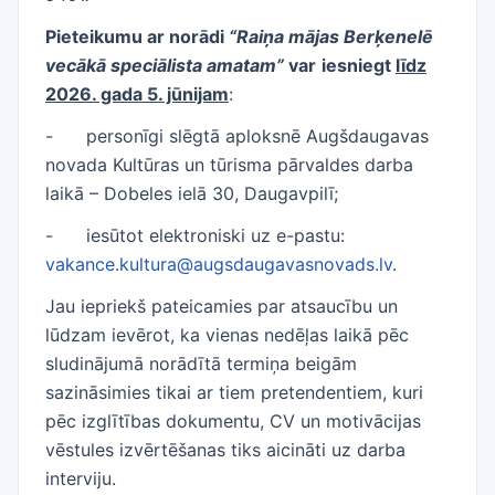
Pieteikumu ar norādi
“Raiņa mājas Berķenelē
vecākā speciālista amatam”
var
iesniegt
līdz
2026. gada 5. jūnijam
:
-
personīgi slēgtā aploksnē Augšdaugavas
novada Kultūras un tūrisma pārvaldes darba
laikā – Dobeles ielā 30, Daugavpilī;
-
iesūtot elektroniski uz e-pastu:
vakance.kultura@augsdaugavasnovads.lv
.
Jau iepriekš pateicamies par atsaucību un
lūdzam ievērot, ka vienas nedēļas laikā pēc
sludinājumā norādītā termiņa beigām
sazināsimies tikai ar tiem pretendentiem, kuri
pēc izglītības dokumentu, CV un motivācijas
vēstules izvērtēšanas tiks aicināti uz darba
interviju.