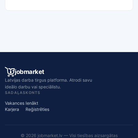
jobmarket
Latvijas darba tirgus platforma. Atrodi savu
ideālo darbu vai speciālistu.
SADAĻAS
KONTS
Vakances
Ienākt
Karjera
Reģistrēties
© 2026 jobmarket.lv — Visi tiesības aizsargātas