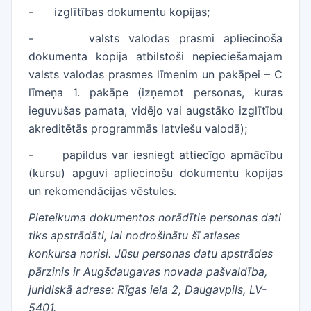
-
izglītības dokumentu kopijas;
-
valsts valodas prasmi apliecinoša
dokumenta kopija atbilstoši nepieciešamajam
valsts valodas prasmes līmenim un pakāpei – C
līmeņa 1. pakāpe (izņemot personas, kuras
ieguvušas pamata, vidējo vai augstāko izglītību
akreditētās programmās latviešu valodā);
-
papildus var iesniegt attiecīgo apmācību
(kursu) apguvi apliecinošu dokumentu kopijas
un rekomendācijas vēstules.
Pieteikuma dokumentos norādītie personas dati
tiks apstrādāti, lai nodrošinātu šī atlases
konkursa norisi. Jūsu personas datu apstrādes
pārzinis ir Augšdaugavas novada pašvaldība,
juridiskā adrese: Rīgas iela 2, Daugavpils, LV-
5401.