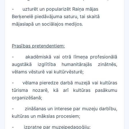
-
uzturēt un popularizēt Raiņa mājas
Berķenelē piedāvājuma saturu, tai skaitā
mājaslapā un sociālajos medijos.
Prasības pretendentiem:
-
akadēmiskā vai otrā līmeņa profesionālā
augstākā izglītība humanitārajās zinātnēs,
vēlams vēsturē vai kultūrvēsturē;
-
vēlama pieredze darbā muzejā vai kultūras
tūrisma nozarē, kā arī kultūras pasākumu
organizēšanā;
-
zināšanas un interese par muzeju darbību,
kultūras un mākslas procesiem;
-
izpratne par muzejpedagoģiju;