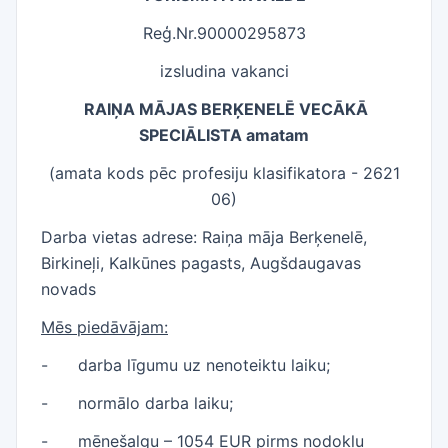
Reģ.Nr.90000295873
izsludina vakanci
RAIŅA MĀJAS BERĶENELĒ VECĀKĀ
SPECIĀLISTA amatam
(amata kods pēc profesiju klasifikatora - 2621
06)
Darba vietas adrese: Raiņa māja Berķenelē,
Birkineļi, Kalkūnes pagasts, Augšdaugavas
novads
Mēs piedāvājam:
-
darba līgumu uz nenoteiktu laiku;
-
normālo darba laiku;
-
mēnešalgu – 1054 EUR pirms nodokļu