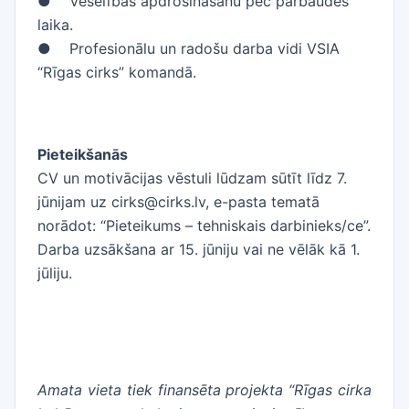
● Veselības apdrošināšanu pēc pārbaudes
laika.
● Profesionālu un radošu darba vidi VSIA
“Rīgas cirks” komandā.
Pieteikšanās
CV un motivācijas vēstuli lūdzam sūtīt līdz 7.
jūnijam uz cirks@cirks.lv, e-pasta tematā
norādot: “Pieteikums – tehniskais darbinieks/ce”.
Darba uzsākšana ar 15. jūniju vai ne vēlāk kā 1.
jūliju.
Amata vieta tiek finansēta projekta “Rīgas cirka