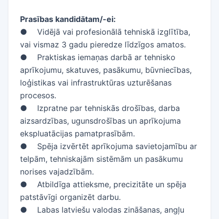
Prasības kandidātam/-ei:
● Vidējā vai profesionālā tehniskā izglītība,
vai vismaz 3 gadu pieredze līdzīgos amatos.
● Praktiskas iemaņas darbā ar tehnisko
aprīkojumu, skatuves, pasākumu, būvniecības,
loģistikas vai infrastruktūras uzturēšanas
procesos.
● Izpratne par tehniskās drošības, darba
aizsardzības, ugunsdrošības un aprīkojuma
ekspluatācijas pamatprasībām.
● Spēja izvērtēt aprīkojuma savietojamību ar
telpām, tehniskajām sistēmām un pasākumu
norises vajadzībām.
● Atbildīga attieksme, precizitāte un spēja
patstāvīgi organizēt darbu.
● Labas latviešu valodas zināšanas, angļu