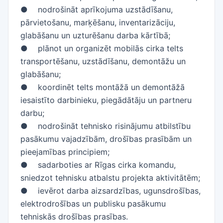
● nodrošināt aprīkojuma uzstādīšanu,
pārvietošanu, marķēšanu, inventarizāciju,
glabāšanu un uzturēšanu darba kārtībā;
● plānot un organizēt mobilās cirka telts
transportēšanu, uzstādīšanu, demontāžu un
glabāšanu;
● koordinēt telts montāžā un demontāžā
iesaistīto darbinieku, piegādātāju un partneru
darbu;
● nodrošināt tehnisko risinājumu atbilstību
pasākumu vajadzībām, drošības prasībām un
pieejamības principiem;
● sadarboties ar Rīgas cirka komandu,
sniedzot tehnisku atbalstu projekta aktivitātēm;
● ievērot darba aizsardzības, ugunsdrošības,
elektrodrošības un publisku pasākumu
tehniskās drošības prasības.