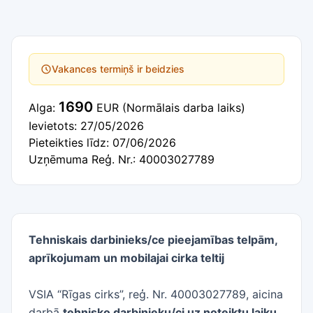
Vakances termiņš ir beidzies
1690
Alga:
EUR
(Normālais darba laiks)
Ievietots: 27/05/2026
Pieteikties līdz: 07/06/2026
Uzņēmuma Reģ. Nr.: 40003027789
Tehniskais darbinieks/ce pieejamības telpām,
aprīkojumam un mobilajai cirka teltij
VSIA “Rīgas cirks”, reģ. Nr. 40003027789, aicina
darbā
tehnisko darbinieku/ci uz noteiktu laiku