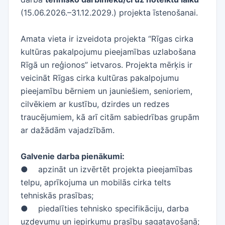
(15.06.2026.–31.12.2029.) projekta īstenošanai.
Amata vieta ir izveidota projekta “Rīgas cirka
kultūras pakalpojumu pieejamības uzlabošana
Rīgā un reģionos” ietvaros. Projekta mērķis ir
veicināt Rīgas cirka kultūras pakalpojumu
pieejamību bērniem un jauniešiem, senioriem,
cilvēkiem ar kustību, dzirdes un redzes
traucējumiem, kā arī citām sabiedrības grupām
ar dažādām vajadzībām.
Galvenie darba pienākumi:
● apzināt un izvērtēt projekta pieejamības
telpu, aprīkojuma un mobilās cirka telts
tehniskās prasības;
● piedalīties tehnisko specifikāciju, darba
uzdevumu un iepirkumu prasību sagatavošanā;