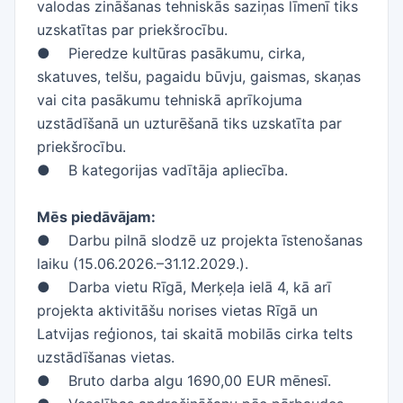
valodas zināšanas tehniskās saziņas līmenī tiks
uzskatītas par priekšrocību.
● Pieredze kultūras pasākumu, cirka,
skatuves, telšu, pagaidu būvju, gaismas, skaņas
vai cita pasākumu tehniskā aprīkojuma
uzstādīšanā un uzturēšanā tiks uzskatīta par
priekšrocību.
● B kategorijas vadītāja apliecība.
Mēs piedāvājam:
● Darbu pilnā slodzē uz projekta īstenošanas
laiku (15.06.2026.–31.12.2029.).
● Darba vietu Rīgā, Merķeļa ielā 4, kā arī
projekta aktivitāšu norises vietas Rīgā un
Latvijas reģionos, tai skaitā mobilās cirka telts
uzstādīšanas vietas.
● Bruto darba algu 1690,00 EUR mēnesī.